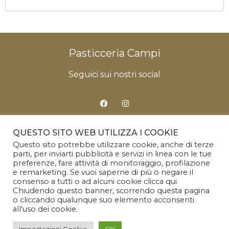
Pasticceria Campi
Seguici sui nostri social
QUESTO SITO WEB UTILIZZA I COOKIE
Condizioni Generali di Vendita
Questo sito potrebbe utilizzare cookie, anche di terze
parti, per inviarti pubblicità e servizi in linea con le tue
Informativa sul Diritto di Recesso
preferenze, fare attività di monitoraggio, profilazione
e remarketing. Se vuoi saperne di più o negare il
consenso a tutti o ad alcuni cookie clicca qui.
Privacy policy
Chiudendo questo banner, scorrendo questa pagina
o cliccando qualunque suo elemento acconsenti
Cookie Policy
all'uso dei cookie.